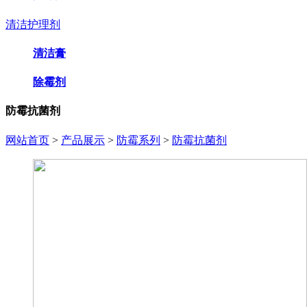
清洁护理剂
清洁膏
除霉剂
防霉抗菌剂
网站首页
>
产品展示
>
防霉系列
>
防霉抗菌剂