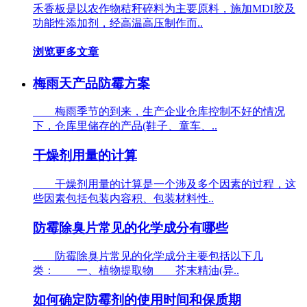
禾香板是以农作物秸秆碎料为主要原料，施加MDI胶及
功能性添加剂，经高温高压制作而..
浏览更多文章
梅雨天产品防霉方案
梅雨季节的到来，生产企业仓库控制不好的情况
下，仓库里储存的产品(鞋子、童车、..
干燥剂用量的计算
干燥剂用量的计算是一个涉及多个因素的过程，这
些因素包括包装内容积、包装材料性..
防霉除臭片常见的化学成分有哪些
防霉除臭片常见的化学成分主要包括以下几
类： 一、植物提取物 芥末精油(异..
如何确定防霉剂的使用时间和保质期