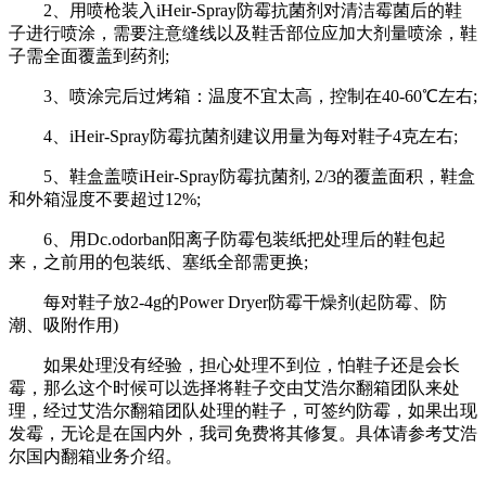
2、用喷枪装入iHeir-Spray防霉抗菌剂对清洁霉菌后的鞋
子进行喷涂，需要注意缝线以及鞋舌部位应加大剂量喷涂，鞋
子需全面覆盖到药剂;
3、喷涂完后过烤箱：温度不宜太高，控制在40-60℃左右;
4、iHeir-Spray防霉抗菌剂建议用量为每对鞋子4克左右;
5、鞋盒盖喷iHeir-Spray防霉抗菌剂, 2/3的覆盖面积，鞋盒
和外箱湿度不要超过12%;
6、用Dc.odorban阳离子防霉包装纸把处理后的鞋包起
来，之前用的包装纸、塞纸全部需更换;
每对鞋子放2-4g的Power Dryer防霉干燥剂(起防霉、防
潮、吸附作用)
如果处理没有经验，担心处理不到位，怕鞋子还是会长
霉，那么这个时候可以选择将鞋子交由艾浩尔翻箱团队来处
理，经过艾浩尔翻箱团队处理的鞋子，可签约防霉，如果出现
发霉，无论是在国内外，我司免费将其修复。具体请参考艾浩
尔国内翻箱业务介绍。