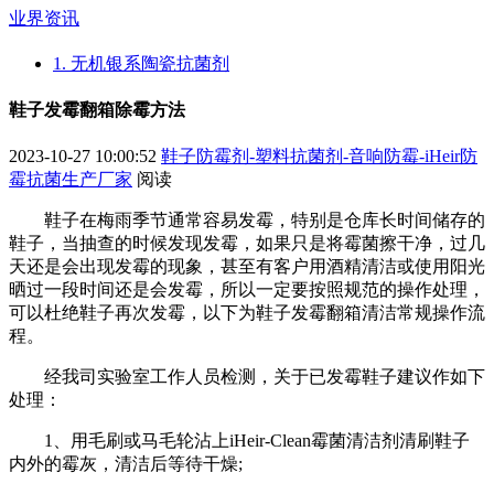
业界资讯
1. 无机银系陶瓷抗菌剂
鞋子发霉翻箱除霉方法
2023-10-27 10:00:52
鞋子防霉剂-塑料抗菌剂-音响防霉-iHeir防
霉抗菌生产厂家
阅读
鞋子在梅雨季节通常容易发霉，特别是仓库长时间储存的
鞋子，当抽查的时候发现发霉，如果只是将霉菌擦干净，过几
天还是会出现发霉的现象，甚至有客户用酒精清洁或使用阳光
晒过一段时间还是会发霉，所以一定要按照规范的操作处理，
可以杜绝鞋子再次发霉，以下为鞋子发霉翻箱清洁常规操作流
程。
经我司实验室工作人员检测，关于已发霉鞋子建议作如下
处理：
1、用毛刷或马毛轮沾上iHeir-Clean霉菌清洁剂清刷鞋子
内外的霉灰，清洁后等待干燥;