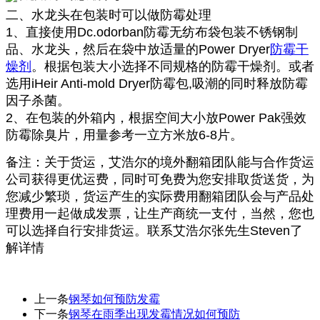
二、水龙头在包装时可以做防霉处理
1、直接使用Dc.odorban防霉无纺布袋包装不锈钢制
品、水龙头，然后在袋中放适量的Power Dryer
防霉干
燥剂
。根据包装大小选择不同规格的防霉干燥剂。或者
选用iHeir Anti-mold Dryer防霉包,吸潮的同时释放防霉
因子杀菌。
2、在包装的外箱内，根据空间大小放Power Pak强效
防霉除臭片，用量参考一立方米放6-8片。
备注：关于货运，艾浩尔的境外翻箱团队能与合作货运
公司获得更优运费，同时可免费为您安排取货送货，为
您减少繁琐，货运产生的实际费用翻箱团队会与产品处
理费用一起做成发票，让生产商统一支付，当然，您也
可以选择自行安排货运。联系艾浩尔张先生Steven了
解详情
上一条
钢琴如何预防发霉
下一条
钢琴在雨季出现发霉情况如何预防