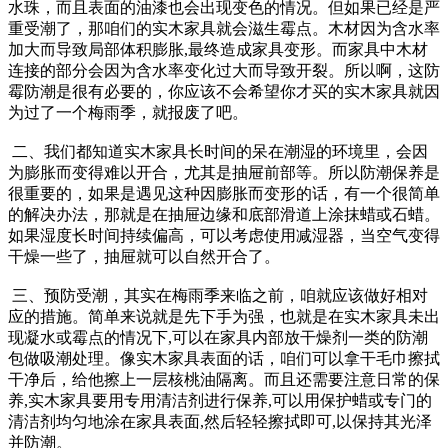
水珠，而且表面的油漆也会出现变色的情况。但如果已经是严
重受潮了，那咱们的实木家具就会滋生霉点。木材因为含水率
加大而导致局部体积膨胀,最终造成家具变形。而家具中木材
连接的部分会因为含水率变化过大而导致开裂。所以啊，这防
霉防潮是很有必要的，你应该不会希望你才买的实木家具就因
为过了一个梅雨季，就报废了吧。
二、我们都知道实木家具长时间的呆在潮湿的环境里，会因
为膨胀而变得难以开合，尤其是抽屉前部等。所以防潮保养是
很重要的，如果是遇见这种因膨胀而变形的话，有一个很简单
的解决办法，那就是在抽屉边缘和底部滑道上涂抹蜡或石蜡。
如果湿度长时间持续偏高，可以考虑使用减湿器，当空气变得
干燥一些了，抽屉就可以自然开合了。
三、预防受潮，其实在梅雨季来临之前，咱就应该做好相对
应的措施。简单来说就是先下手为强，也就是在实木家具未出
现凝水或霉点的情况下,可以在家具内部放干燥剂一类的防潮
包做吸潮处理。像实木家具表面的话，咱们可以拿干毛巾擦拭
干净后，给他擦上一层核桃油隔离。而且还需要注意日常的保
养,实木家具要用专用清洁剂进行保养,可以用保护蜡或专门的
清洁剂均匀地涂在家具表面,然后轻轻擦拭即可,以保持其光泽
并防潮。